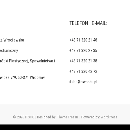
TELEFON I E-MAIL:
ika Wrocławska
+48 71 320 21 48
echaniczny
+48 71 320 27 35
róbki Plastycznej, Spawalnictwa i
+48 71 320 21 38
+48 71 320 42 72
ewicza 7/9, 50-371 Wrocław
itshc@pwr.edu.pl
© 2026
ITSHC
| Designed by:
Theme Freesia
| Powered by:
WordPress