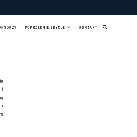
ONSORZY
POPRZEDNIE EDYCJE
KONTAKT
ia
 i
ną
 i
om