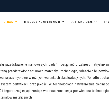
O NAS
MIEJSCE KONFERENCJI
7. ITSHC 2025
SP
NG CONFERENCE
elu przedstawienie najnowszych badań i osiągnięć z zakresu natryskiwan
staną przedstawione to: nowe materiały i technologie, właściwości powłok
ania przemysłowe w różnych warunkach eksploatacyjnych. Ponadto zosta
ystem certyfikacji oraz jakości w technologiach natryskiwania cieplnego
 Od tegorocznej edycji zostaje wprowadzona sesja poświęcona technologi
teriałów metalicznych.