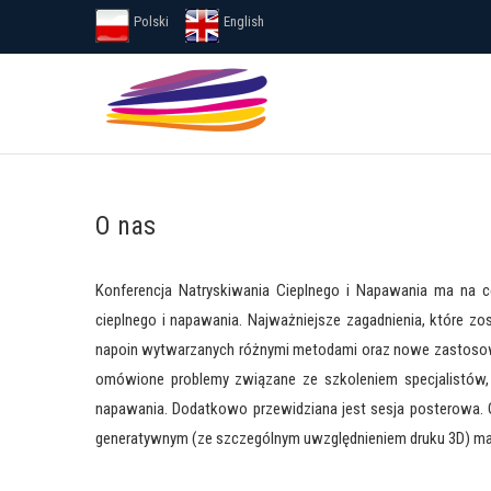
Skip
Polski
English
to
content
ITSHC
INTERNATIONAL THERMAL SPRAYING AND HARDFACI
O nas
Konferencja Natryskiwania Cieplnego i Napawania ma na c
cieplnego i napawania. Najważniejsze zagadnienia, które zo
napoin wytwarzanych różnymi metodami oraz nowe zastosow
omówione problemy związane ze szkoleniem specjalistów, s
napawania. Dodatkowo przewidziana jest sesja posterowa.
generatywnym (ze szczególnym uwzględnieniem druku 3D) ma