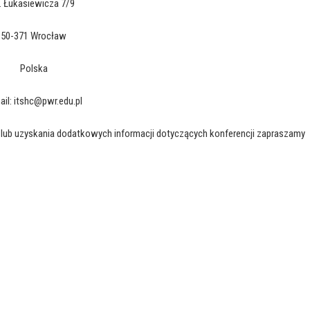
l. Łukasiewicza 7/9
50-371 Wrocław
Polska
ail: itshc@pwr.edu.pl
ów lub uzyskania dodatkowych informacji dotyczących konferencji zapraszamy