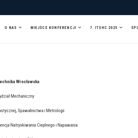
O NAS
MIEJSCE KONFERENCJI
7. ITSHC 2025
SP
NG CONFERENCE
technika Wrocławska
dział Mechaniczny
astycznej, Spawalnictwa i Metrologii
encja Natryskiwania Cieplnego i Napawania