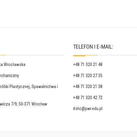
TELEFON I E-MAIL:
ika Wrocławska
+48 71 320 21 48
echaniczny
+48 71 320 27 35
róbki Plastycznej, Spawalnictwa i
+48 71 320 21 38
+48 71 320 42 72
ewicza 7/9, 50-371 Wrocław
itshc@pwr.edu.pl